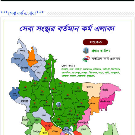
***সেবা কর্ম এলাকা***