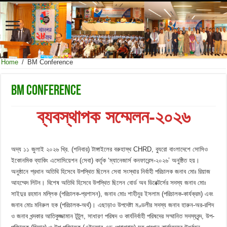
Home
/
BM Conference
BM Conference
ব্যবস্থাপক সম্মেলন-২০২৬
অদ্য ১১ জুলাই ২০২৬ খ্রি. (শনিবার) টাঙ্গাইলের বরুহাস্থ CHRD, ব্যুরো বাংলাদেশে সোসিও
ইকোনমিক ব্যাকিং এসোসিয়েশন (সেবা) কর্তৃক ‘ম্যানেজার্স কনফারেন্স-২০২৬’ অনুষ্ঠিত হয়।
অনুষ্ঠানে প্রধান অতিথি হিসেবে উপস্থিত ছিলেন সেবা সংস্থার নির্বাহী পরিচালক জনাব মোঃ রিয়াজ
আহম্মেদ লিটন। বিশেষ অতিথি হিসেবে উপস্থিত ছিলেন বোর্ড অব ডিরেক্টর্সের সদস্য জনাব মোঃ
সাইদুর রহমান মল্লিক (পরিচালক-প্রশাসন), জনাব মোঃ শাহীনুর ইসলাম (পরিচালক-কার্যক্রম) এবং
জনাব মোঃ মনিরুল হক (পরিচালক-অর্থ)। এছাড়াও উপদেষ্টা মণ্ডলীর সদস্য জনাব হারুন-অর-রশিদ
ও জনাব খন্দকার আতিকুজ্জামান টুটুল, সাধারণ পরিষদ ও কার্যনির্বাহী পরিষদের সম্মানিত সদস্যবৃন্দ, উপ-