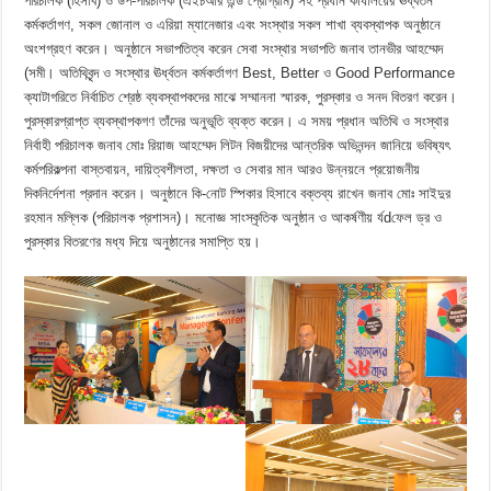
পরিচালক (হিসাব) ও উপ-পরিচালক (এইচআর এন্ড প্রোগ্রাম) সহ প্রধান কার্যালয়ের ঊর্ধ্বতন
কর্মকর্তাগণ, সকল জোনাল ও এরিয়া ম্যানেজার এবং সংস্থার সকল শাখা ব্যবস্থাপক অনুষ্ঠানে
অংশগ্রহণ করেন। অনুষ্ঠানে সভাপতিত্ব করেন সেবা সংস্থার সভাপতি জনাব তানভীর আহম্মেদ
(সমী। অতিথিবৃন্দ ও সংস্থার ঊর্ধ্বতন কর্মকর্তাগণ Best, Better ও Good Performance
ক্যাটাগরিতে নির্বাচিত শ্রেষ্ঠ ব্যবস্থাপকদের মাঝে সম্মাননা স্মারক, পুরস্কার ও সনদ বিতরণ করেন।
পুরস্কারপ্রাপ্ত ব্যবস্থাপকগণ তাঁদের অনুভূতি ব্যক্ত করেন। এ সময় প্রধান অতিথি ও সংস্থার
নির্বাহী পরিচালক জনাব মোঃ রিয়াজ আহম্মেদ লিটন বিজয়ীদের আন্তরিক অভিনন্দন জানিয়ে ভবিষ্যৎ
কর্মপরিকল্পনা বাস্তবায়ন, দায়িত্বশীলতা, দক্ষতা ও সেবার মান আরও উন্নয়নে প্রয়োজনীয়
দিকনির্দেশনা প্রদান করেন। অনুষ্ঠানে কি-নোট স্পিকার হিসাবে বক্তব্য রাখেন জনাব মোঃ সাইদুর
রহমান মল্লিক (পরিচালক প্রশাসন)। মনোজ্ঞ সাংস্কৃতিক অনুষ্ঠান ও আকর্ষণীয় র্যdফেল ড্র ও
পুরস্কার বিতরণের মধ্য দিয়ে অনুষ্ঠানের সমাপ্তি হয়।