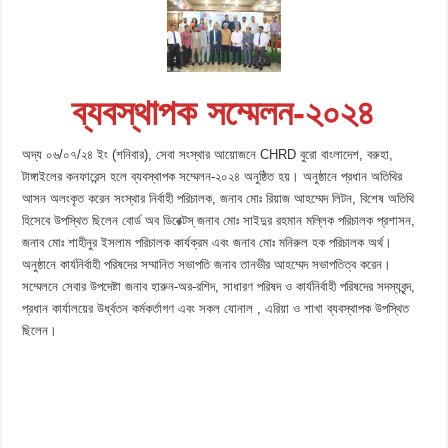
ব্যবস্থাপক সম্মেলন-২০২৪
অদ্য ০৬/০৭/২৪ ইং (শনিবার), সেবা সংস্থার আয়োজনে CHRD বুরো বাংলাদেশ, বরুহা,
টাঙ্গাইলের কনফারেন্স হলে ব্যবস্থাপক সম্মেলন-২০২৪ অনুষ্ঠিত হয়। অনুষ্ঠানে প্রধান অতিথির
আসন অলংকৃত করেন সংস্থার নির্বাহী পরিচালক, জনাব মোঃ রিয়াজ আহম্মেদ লিটন, বিশেষ অতিথি
হিসেবে উপস্থিত ছিলেন বোর্ড অব ডিরেক্টস্ জনাব মোঃ সাইদুর রহমান মল্লিক পরিচালক প্রশাসন,
জনাব মোঃ শাহীনুর ইসলাম পরিচালক কার্যক্রম এবং জনাব মোঃ মনিরুল হক পরিচালক অর্থ।
অনুষ্ঠানে কার্যনির্বাহী পরিষদের সম্মানিত সভাপতি জনাব তানভীর আহম্মেদ সভাপতিত্ব করেন।
সম্মেলনে সেবার উপদেষ্টা জনাব হারুন-অর-রশিদ, সাধারণ পরিষদ ও কার্যনির্বাহী পরিষদের সদস্যবৃন্দ,
প্রধান কার্যালয়ের উর্ধ্বতন কর্মকর্তাগণ এবং সকল যোনাল , এরিয়া ও শাখা ব্যবস্থাপক উপস্থিত
ছিলেন।