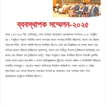
ব্যবস্থাপক সম্মেলন-২০২৫
অদ্য ১২/০৭/২৫ খ্রি. (শনিবার), সেবা সংস্থার আয়োজনে ব্যবস্থাপক সম্মেলন-২০২৫ অনুষ্ঠিত
হয়। অনুষ্ঠানে প্রধান অতিথির আসন অলংকৃত করেন সংস্থার নির্বাহী পরিচালক, জনাব মোঃ রিয়াজ
আহম্মেদ লিটন, বিশেষ অতিথি হিসেবে উপস্থিত ছিলেন বোর্ড অব ডিরেক্টরস্-এর সদস্য জনাব মোঃ
সাইদুর রহমান মল্লিক (পরিচালক প্রশাসন), জনাব মোঃ শাহীনুর ইসলাম (পরিচালক কার্যক্রম) এবং
জনাব মোঃ মনিরুল হক (পরিচালক অর্থ)। উক্ত অনুষ্ঠানে আরও উপস্থিত ছিলেন উপদেষ্টা মন্ডলীর
সদস্য জনাব হারুন-অর-রশিদ ও জনাব আতিকুজ্জামান টুটুলসহ সাধারণ পরিষদ ও কার্যনির্বাহী পরিষদের
সম্মানীত সদস্যবৃন্দ। এছাড়াও প্রধান কার্যালয়ের উর্ধ্বতন কর্মকর্তাগণ, সকল যোনাল ও এরিয়া
ম্যানেজার এবং যাদের উদ্দেশ্যে অদ্যকার সম্মেলনের আয়োজন সেবা সংস্থার সকল শাখা
ব্যবস্থাপক অনুষ্ঠানে উপস্থিত ছিলেন।