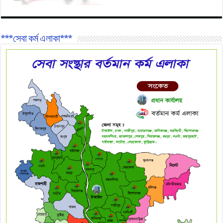
***সেবা কর্ম এলাকা***