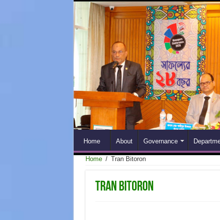
Home
About
Governance
Departme
Home
/
Tran Bitoron
Tran Bitoron