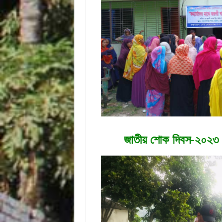
জাতীয় শোক দিবস-২০২৩ উপল