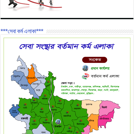
***সেবা কর্ম এলাকা***