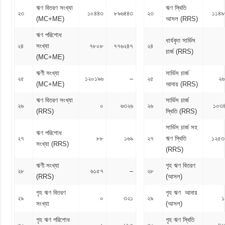
ঋণ বিতরণ সংখ্যা
ঋণ স্থিতি
২৩
১০৪৪৩
৮৯৬৪৪৩
২৩
১১৪৯
(MC+ME)
আসল (RRS)
ঋণ পরিশোধ
ধার্যকৃত সার্ভিস
২৪
সংখ্যা
৭৮০৮
৭৭৬২৪৭
২৪
চার্জ (RRS)
(MC+ME)
ঋণী সংখ্যা
সার্ভিস চার্জ
২৫
১২০১৯৬
–
২৫
২৬
(MC+ME)
আদায় (RRS)
ঋণ বিতরণ সংখ্যা
সার্ভিস চার্জ
২৬
০
৬৩২৬
২৬
১০৩
(RRS)
স্থিতি (RRS)
সার্ভিস চার্জ সহ
ঋণ পরিশোধ
২৭
৮৮
১৬৯
২৭
ঋণ স্থিতি
১২৫৩
সংখ্যা (RRS)
(RRS)
ঋণী সংখ্যা
গৃহ ঋণ বিতরণ
২৮
৬১৫৭
–
২৮
(RRS)
(আসল)
গৃহ ঋণ বিতরণ
গৃহ ঋণ আদায়
২৯
০
৩২১
২৯
১
সংখ্যা
(আসল)
গৃহ ঋণ পরিশোধ
গৃহ ঋণ স্থিতি