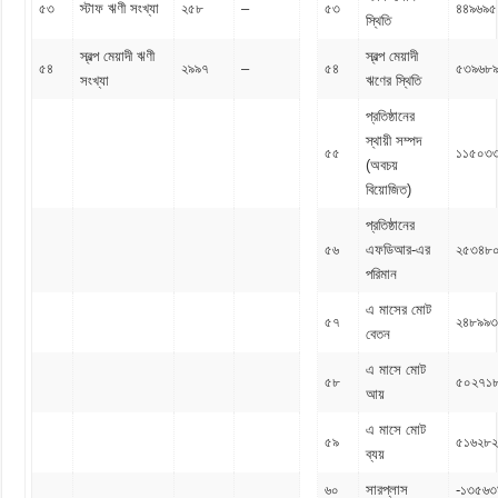
৫৩
স্টাফ ঋণী সংখ্যা
২৫৮
–
৫৩
৪৪৯৬৯৫
স্থিতি
স্বল্প মেয়াদী ঋণী
স্বল্প মেয়াদী
৫৪
২৯৯৭
–
৫৪
৫৩৯৬৮
সংখ্যা
ঋণের স্থিতি
প্রতিষ্ঠানের
স্থায়ী সম্পদ
৫৫
১১৫০৩
(অবচয়
বিয়োজিত)
প্রতিষ্ঠানের
৫৬
এফডিআর-এর
২৫৩৪৮
পরিমান
এ মাসের মোট
৫৭
২৪৮৯৯৩
বেতন
এ মাসে মোট
৫৮
৫০২৭১
আয়
এ মাসে মোট
৫৯
৫১৬২৮২
ব্যয়
৬০
সারপ্লাস
-১৩৫৬৩