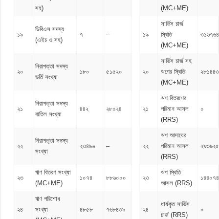
সহ)
(MC+ME)
সার্ভিস চার্জ
ডিবিএস সদস্য
১৯
৭
–
১৯
স্থিতি
৩১৬৭৬৪
(এইচ ও সহ)
(MC+ME)
সার্ভিস চার্জ সহ
নিরাপত্তা সদস্য
২০
১৮০
৫১৫২০
২০
ঋণের স্থিতি
২৮১৪৪৩
ভর্তি সংখ্যা
(MC+ME)
ঋণ বিতরণের
নিরাপত্তা সদস্য
২১
৪৪২
২৮০২৪
২১
পরিমান আসল
০
বাতিল সংখ্যা
(RRS)
ঋণ আদায়ের
নিরাপত্তা সদস্য
২২
২৩৪৯৬
–
২২
পরিমান আসল
২৯৩৯২৫
সংখ্যা
(RRS)
ঋণ বিতরণ সংখ্যা
ঋণ স্থিতি
২৩
১০৭৪
৮৮৬০০০
২৩
১৪৪০৭
(MC+ME)
আসল (RRS)
ঋণ পরিশোধ
ধার্যকৃত সার্ভিস
২৪
সংখ্যা
৪৮৫৮
৭৬৮৪৩৯
২৪
০
চার্জ (RRS)