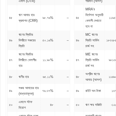
এমাস (OTR)
পরিমান (আসল)
MRA’র
ঋণ আদায় হার
নির্দেশনা অনুযায়ী
৪৫
৯৮.৭৬%
–
৪৫
১১৯৫
ক্রমাগত (CRR)
খেলাপী দেখাতে
হবে না
ঋণের স্থিতির
MC ঋণের
৪৬
বিপরীতে সঞ্চয়ের
৫০.১৬%
–
৪৬
স্থিতি সার্ভিস
১৮৩২৮
স্থিতি
চার্জ সহ
ঋণের স্থিতির
ME ঋণের
৪৭
বিপরীতে খেলাপীর
১১.৯৮%
–
৪৭
স্থিতি সার্ভিস
৯৮১৩
হার
চার্জ সহ
অগ্রীম ঋণের
৪৮
ঋণীর হার
৬৫.১১%
–
৪৮
১১৬৯
আদায় (আসল)
সঞ্চয় আদায়ের হার
৪৯
৭৬.৩৭%
–
৪৯
রাইট অব টাকা
১৩
(বাধ্যতামূলক)
এমাসে স্টাফ
৫০
৪৮
–
৫০
ঋণ ক্ষয় সঞ্চিতি
-১২
নিয়োগ
এমাসে স্টাফ ড্রপ
অনাদায়ী ঋণের