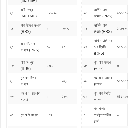
(MC+ME)
ঋণী সংখ্যা
সার্ভিস চার্জ
২৫
১১৭৫৬১
–
২৫
২৬৪৫৩২
(MC+ME)
আদায় (RRS)
ঋণ বিতরণ সংখ্যা
সার্ভিস চার্জ
২৬
০
৬৩২৬
২৬
১২৯৬৬৭
(RRS)
স্থিতি (RRS)
সার্ভিস চার্জ সহ
ঋণ পরিশোধ
২৭
৩৮
৮১
২৭
ঋণ স্থিতি
১৫৭০৪১
সংখ্যা (RRS)
(RRS)
ঋণী সংখ্যা
গৃহ ঋণ বিতরণ
২৮
৬২৪৫
–
২৮
০
(RRS)
(আসল)
গৃহ ঋণ বিতরণ
গৃহ ঋণ আদায়
২৯
০
৩২১
২৯
১৫৭৪৪
সংখ্যা
(আসল)
গৃহ ঋণ পরিশোধ
গৃহ ঋণ স্থিতি
৩০
২
১৮৭
৩০
৪৪৫৭৩
সংখ্যা
আসল
গৃহ ঋণের
৩১
গৃহ ঋণী সংখ্যা
১৩৪
–
৩১
ধার্যকৃত সার্ভিস
০
চার্জ