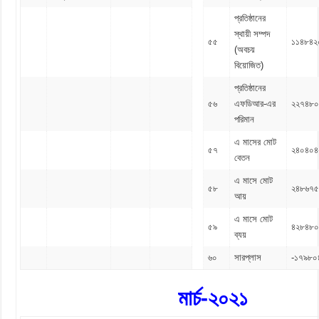
প্রতিষ্ঠানের
স্থায়ী সম্পদ
৫৫
১১৪৮৪২
(অবচয়
বিয়োজিত)
প্রতিষ্ঠানের
৫৬
এফডিআর-এর
২২৭৪৮০
পরিমান
এ মাসের মোট
৫৭
২৪০৪০৪
বেতন
এ মাসে মোট
৫৮
২৪৮৬৭৫
আয়
এ মাসে মোট
৫৯
৪২৮৪৮০
ব্যয়
৬০
সারপ্লাস
-১৭৯৮০
মার্চ-২০২১