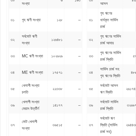
৩০
৬
১৯৩
৩০
৪২
সংখ্যা
আসল
গৃহ ঋণের
৩১
গৃহ ঋণী সংখ্যা
১২৮
–
৩১
ধার্যকৃত সার্ভিস
চার্জ
সর্বমোট ঋণী
গৃহ ঋণের সার্ভিস
৩২
১২৬৪৮১
–
৩২
সংখ্যা
চার্জ আদায়
গৃহ ঋণের সার্ভিস
৩৩
MC ঋণী সংখ্যা
১০২৬২৬
–
৩৩
৫
চার্জ স্থিতি
সার্ভিস চার্জ সহ
৩৪
ME ঋণী সংখ্যা
১৭৫৭১
–
৩৪
৪৮
গৃহ ঋণের স্থিতি
খেলাপী সংখ্যা
সর্বমোট আসল
৩৫
২২৩৩৮
–
৩৫
২৬১৭৪
চলতি
ঋণ স্থিতি
খেলাপী সংখ্যা
সর্বমোট সার্ভিস
৩৬
১৪১৭৭
–
৩৬
৩২৬৯
মেয়াদ উর্ত্তীর্ণ
চার্জ স্থিতি
সর্বমোট ঋণ
মোট খেলাপী
৩৭
৩৬৫১৫
–
৩৭
স্থিতি (সার্ভিস
২৯৪৪৩
সংখ্যা
চার্জ সহ)