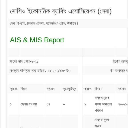
সোসিও ইকোনমিক ব্যাকিং এসোসিয়েশন (সেবা)
সেবা টাওয়ার, বিশ্বাস বেতকা, ময়মনসিংহ রোড, টাঙ্গাইল।
AIS & MIS Report
মাসের নাম : মার্চ-২০২১
রিপোর্ট প্র
সংস্থার কার্যক্রম শুরুর তারিখ : ০৫.০৭.১৯৯৮ ইং
ঋণ কার্যক্রম
ক্রঃনং
বিবরণ
বর্তমান
ক্রমপুঞ্জিভূত
ক্রঃনং
বিবরণ
বর্তমান
বাধ্যতামূলক
১
জেলার সংখ্যা
১৪
–
১
সঞ্চয় আদায়ের
৭৯৯৬১
পরিমাণ
বাধ্যতামূলক
সঞ্চয়