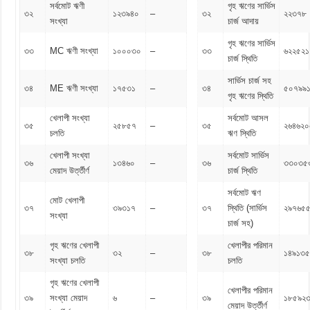
সর্বমোট ঋণী
গৃহ ঋণের সার্ভিস
৩২
১২৩৯৪০
–
৩২
২২৩৭৮
সংখ্যা
চার্জ আদায়
গৃহ ঋণের সার্ভিস
৩৩
MC ঋণী সংখ্যা
১০০০৩০
–
৩৩
৬২২৫২১
চার্জ স্থিতি
সার্ভিস চার্জ সহ
৩৪
ME ঋণী সংখ্যা
১৭৫৩১
–
৩৪
৫০৭৯৯
গৃহ ঋণের স্থিতি
খেলাপী সংখ্যা
সর্বমোট আসল
৩৫
২৫৮৫৭
–
৩৫
২৬৪৬২০
চলতি
ঋণ স্থিতি
খেলাপী সংখ্যা
সর্বমোট সার্ভিস
৩৬
১৩৪৬০
–
৩৬
৩৩০৩৫
মেয়াদ উর্ত্তীর্ণ
চার্জ স্থিতি
সর্বমোট ঋণ
মোট খেলাপী
৩৭
৩৯৩১৭
–
৩৭
স্থিতি (সার্ভিস
২৯৭৬৫
সংখ্যা
চার্জ সহ)
গৃহ ঋণের খেলাপী
খেলাপীর পরিমান
৩৮
৩২
–
৩৮
১৪৯১৩
সংখ্যা চলতি
চলতি
গৃহ ঋণের খেলাপী
খেলাপীর পরিমান
৩৯
সংখ্যা মেয়াদ
৬
–
৩৯
১৮৫৯২
মেয়াদ উর্ত্তীর্ণ