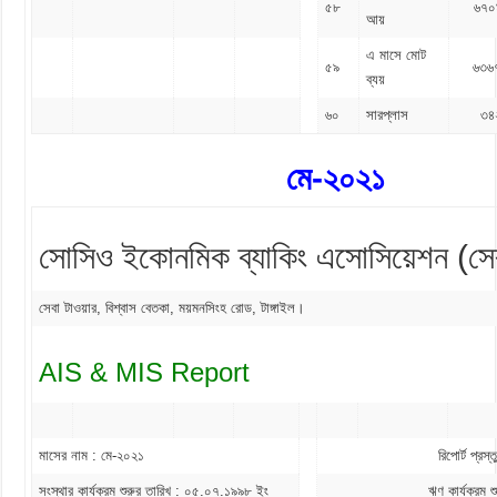
৫৮
৬৭০
আয়
এ মাসে মোট
৫৯
৬৩৬
ব্যয়
৬০
সারপ্লাস
৩৪
মে-২০২১
সোসিও ইকোনমিক ব্যাকিং এসোসিয়েশন (সে
সেবা টাওয়ার, বিশ্বাস বেতকা, ময়মনসিংহ রোড, টাঙ্গাইল।
AIS & MIS Report
মাসের নাম : মে-২০২১
রিপোর্ট প্র
সংস্থার কার্যক্রম শুরুর তারিখ : ০৫.০৭.১৯৯৮ ইং
ঋণ কার্যক্রম