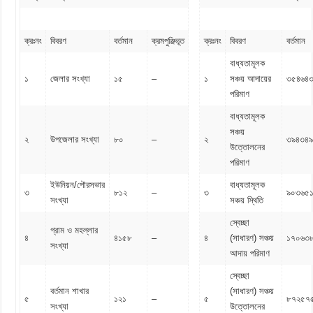
ক্রঃনং
বিবরণ
বর্তমান
ক্রমপুঞ্জিভূত
ক্রঃনং
বিবরণ
বর্তমান
বাধ্যতামূলক
১
জেলার সংখ্যা
১৫
–
১
সঞ্চয় আদায়ের
৩৫৪৬৪
পরিমাণ
বাধ্যতামূলক
সঞ্চয়
২
উপজেলার সংখ্যা
৮০
–
২
৩৯৪৩৪৯
উত্তোলনের
পরিমাণ
ইউনিয়ন/পৌরসভার
বাধ্যতামূলক
৩
৮১২
–
৩
৯০৩৬৫
সংখ্যা
সঞ্চয় স্থিতি
স্বেচ্ছা
গ্রাম ও মহল্লার
৪
৪১৫৮
–
৪
(সাধারণ) সঞ্চয়
১৭০৬৩
সংখ্যা
আদায় পরিমাণ
স্বেচ্ছা
বর্তমান শাখার
(সাধারণ) সঞ্চয়
৫
১২১
–
৫
৮৭২৫৭
সংখ্যা
উত্তোলনের