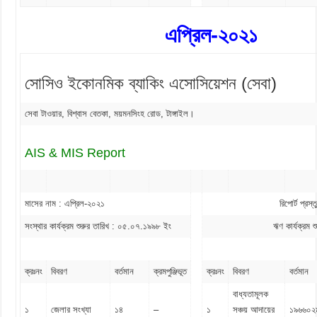
এপ্রিল-২০২১
সোসিও ইকোনমিক ব্যাকিং এসোসিয়েশন (সেবা)
সেবা টাওয়ার, বিশ্বাস বেতকা, ময়মনসিংহ রোড, টাঙ্গাইল।
AIS & MIS Report
মাসের নাম : এপ্রিল-২০২১
রিপোর্ট প্র
সংস্থার কার্যক্রম শুরুর তারিখ : ০৫.০৭.১৯৯৮ ইং
ঋণ কার্যক্রম
ক্রঃনং
বিবরণ
বর্তমান
ক্রমপুঞ্জিভূত
ক্রঃনং
বিবরণ
বর্তমান
বাধ্যতামূলক
১
জেলার সংখ্যা
১৪
–
১
সঞ্চয় আদায়ের
১৯৬৬০২