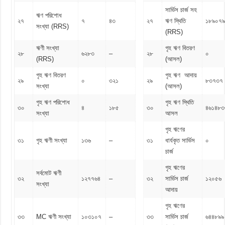
সার্ভিস চার্জ সহ
ঋণ পরিশোধ
২৭
৭
৪৩
২৭
ঋণ স্থিতি
১৮৯০৭৯
সংখ্যা (RRS)
(RRS)
ঋণী সংখ্যা
গৃহ ঋণ বিতরণ
২৮
৬২৮৩
–
২৮
০
(RRS)
(আসল)
গৃহ ঋণ বিতরণ
গৃহ ঋণ আদায়
২৯
০
৩২১
২৯
৮৩৭৩৭
সংখ্যা
(আসল)
গৃহ ঋণ পরিশোধ
গৃহ ঋণ স্থিতি
৩০
৪
১৮৫
৩০
৪৬১৪৮৩
সংখ্যা
আসল
গৃহ ঋণের
৩১
গৃহ ঋণী সংখ্যা
১৩৬
–
৩১
ধার্যকৃত সার্ভিস
০
চার্জ
গৃহ ঋণের
সর্বমোট ঋণী
৩২
১২৭৭৬৪
–
৩২
সার্ভিস চার্জ
১২০৫৬
সংখ্যা
আদায়
গৃহ ঋণের
৩৩
MC ঋণী সংখ্যা
১০৩১০৭
–
৩৩
সার্ভিস চার্জ
৬৪৪৮৯৯