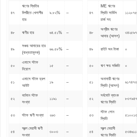
ঋণের স্থিতির
ME ঋণের
৪৭
বিপরীতে খেলাপীর
৯.৮২%
–
৪৭
স্থিতি সার্ভিস
১১২০৭৫
হার
চার্জ সহ
অগ্রীম ঋণের
৪৮
ঋণীর হার
৬৪.৫১%
–
৪৮
৩৪২৫৯
আদায় (আসল)
সঞ্চয় আদায়ের হার
৪৯
৬৬.৫৮%
–
৪৯
রাইট অব টাকা
০
(বাধ্যতামূলক)
এমাসে স্টাফ
৫০
১৫
–
৫০
ঋণ ক্ষয় সঞ্চিতি
০
নিয়োগ
এমাসে স্টাফ ড্রপ
অনাদায়ী ঋণের
৫১
১৯
–
৫১
৬১৭৪৭
আউট
স্থিতি (আসল)
বর্তমান স্টাফ
সর্বমোট ব্যাংক
৫২
১১৯১
–
৫২
৮৩৭৯৪৭
সংখ্যা
ঋণের স্থিতি
স্টাফ লোন
৫৩
স্টাফ ঋণী সংখ্যা
২৬৩
–
৫৩
৫১০০১
স্থিতি
স্বল্প মেয়াদী ঋণী
স্বল্প মেয়াদী
৫৪
৩০০৩
–
৫৪
৫৩৪৬১১
সংখ্যা
ঋণের স্থিতি