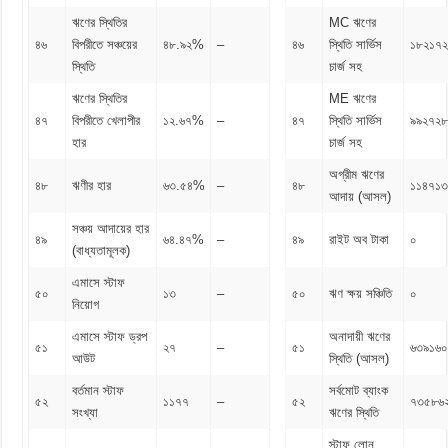
ঋণের স্থিতির
MC ঋণের
৪৬
বিপরীতে সঞ্চয়ের
৪৮.৯২%
–
৪৬
স্থিতি সার্ভিস
১৮২১৭
স্থিতি
চার্জ সহ
ঋণের স্থিতির
ME ঋণের
৪৭
বিপরীতে খেলাপীর
১২.৬৭%
–
৪৭
স্থিতি সার্ভিস
৯৯২৭২৮
হার
চার্জ সহ
অগ্রীম ঋণের
৪৮
ঋণীর হার
৬৩.৫৪%
–
৪৮
১১৪৭১৩
আদায় (আসল)
সঞ্চয় আদায়ের হার
৪৯
৬৪.৪৭%
–
৪৯
রাইট অব টাকা
০
(বাধ্যতামূলক)
এমাসে স্টাফ
৫০
১৩
–
৫০
ঋণ ক্ষয় সঞ্চিতি
০
নিয়োগ
এমাসে স্টাফ ড্রপ
অনাদায়ী ঋণের
৫১
২৭
–
৫১
৬৩৯১৬০
আউট
স্থিতি (আসল)
বর্তমান স্টাফ
সর্বমোট ব্যাংক
৫২
১১৭৭
–
৫২
৭৩৫৮৬
সংখ্যা
ঋণের স্থিতি
স্টাফ লোন