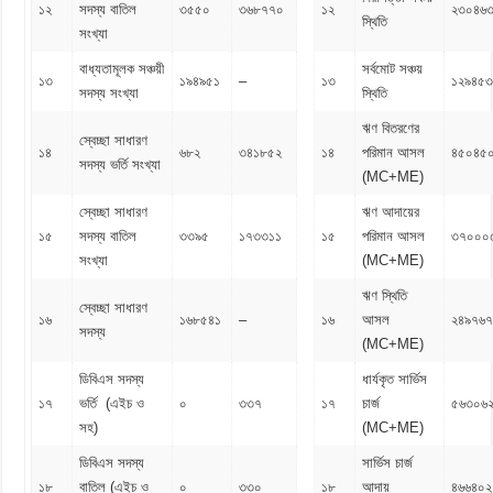
১২
সদস্য বাতিল
৩৫৫০
৩৬৮৭৭০
১২
২৩০৪৬
স্থিতি
সংখ্যা
বাধ্যতামূলক সঞ্চয়ী
সর্বমোট সঞ্চয়
১৩
১৯৪৯৫১
–
১৩
১২৯৪৫৩
সদস্য সংখ্যা
স্থিতি
ঋণ বিতরণের
স্বেচ্ছা সাধারণ
১৪
৬৮২
৩৪১৮৫২
১৪
পরিমান আসল
৪৫০৪৫
সদস্য ভর্তি সংখ্যা
(MC+ME)
স্বেচ্ছা সাধারণ
ঋণ আদায়ের
১৫
সদস্য বাতিল
৩৩৯৫
১৭৩৩১১
১৫
পরিমান আসল
৩৭০০০
সংখ্যা
(MC+ME)
ঋণ স্থিতি
স্বেচ্ছা সাধারণ
১৬
১৬৮৫৪১
–
১৬
আসল
২৪৯৭৬৭
সদস্য
(MC+ME)
ডিবিএস সদস্য
ধার্যকৃত সার্ভিস
১৭
ভর্তি (এইচ ও
০
৩৩৭
১৭
চার্জ
৫৬৩০৬
সহ)
(MC+ME)
ডিবিএস সদস্য
সার্ভিস চার্জ
১৮
বাতিল (এইচ ও
০
৩৩০
১৮
আদায়
৪৬৬৪০২