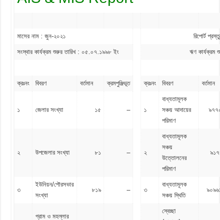
মাসের নাম : জুন-২০২১
রিপোর্ট প্র
সংস্থার কার্যক্রম শুরুর তারিখ : ০৫.০৭.১৯৯৮ ইং
ঋণ কার্যক্রম
ক্রঃনং
বিবরণ
বর্তমান
ক্রমপুঞ্জিভূত
ক্রঃনং
বিবরণ
বর্তমান
বাধ্যতামূলক
১
জেলার সংখ্যা
১৫
–
১
সঞ্চয় আদায়ের
৯৭৭
পরিমাণ
বাধ্যতামূলক
সঞ্চয়
২
উপজেলার সংখ্যা
৮১
–
২
৯১৭
উত্তোলনের
পরিমাণ
ইউনিয়ন/পৌরসভার
বাধ্যতামূলক
৩
৮১৯
–
৩
৯০৯৬
সংখ্যা
সঞ্চয় স্থিতি
স্বেচ্ছা
গ্রাম ও মহল্লার