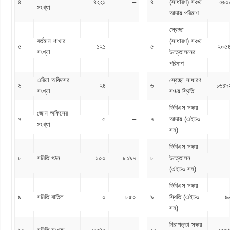
৪
৪২২১
–
৪
(সাধারণ) সঞ্চয়
২৬০
সংখ্যা
আদায় পরিমাণ
স্বেচ্ছা
বর্তমান শাখার
(সাধারণ) সঞ্চয়
৫
১২১
–
৫
২০৫
সংখ্যা
উত্তোলনের
পরিমাণ
এরিয়া অফিসের
স্বেচ্ছা সাধারণ
৬
২৪
–
৬
১৬৪৯
সংখ্যা
সঞ্চয় স্থিতি
ডিবিএস সঞ্চয়
জোন অফিসের
৭
৫
–
৭
আদায় (এইচও
সংখ্যা
সহ)
ডিবিএস সঞ্চয়
৮
সমিতি গঠন
১০০
৮১৯৭
৮
উত্তোলন
(এইচও সহ)
ডিবিএস সঞ্চয়
৯
সমিতি বাতিল
০
৮৫০
৯
স্থিতি (এইচও
৯
সহ)
নিরাপত্তা সঞ্চয়