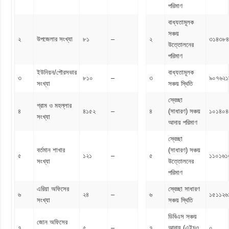
পরিমাণ
বাধ্যতামূলক
সঞ্চয়
২
উপজেলার সংখ্যা
৮১
–
২
৩১৪৩৮৪
উত্তোলনের
পরিমাণ
ইউনিয়ন/পৌরসভার
বাধ্যতামূলক
৩
৮১০
–
৩
৯০৭৬২১
সংখ্যা
সঞ্চয় স্থিতি
স্বেচ্ছা
গ্রাম ও মহল্লার
৪
৪১৫২
–
৪
(সাধারণ) সঞ্চয়
১০১৪০৪
সংখ্যা
আদায় পরিমাণ
স্বেচ্ছা
বর্তমান শাখার
(সাধারণ) সঞ্চয়
৫
১২১
–
৫
১১০১৬১
সংখ্যা
উত্তোলনের
পরিমাণ
এরিয়া অফিসের
স্বেচ্ছা সাধারণ
৬
২৪
–
৬
১৫১১২৬
সংখ্যা
সঞ্চয় স্থিতি
ডিবিএস সঞ্চয়
জোন অফিসের
৭
৫
–
৭
আদায় (এইচও
০