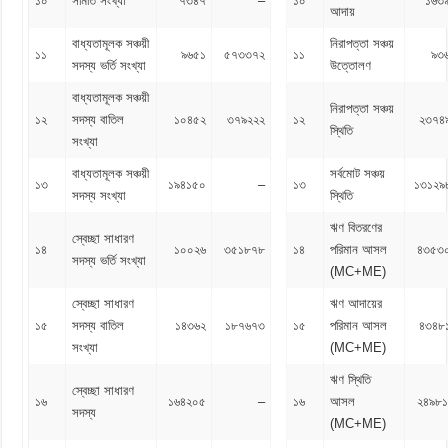
১০
সমিতি সংখ্যা
৭৩৪৭
–
১০
১৬৩
আদায়
বাধ্যতামূলক সঞ্চয়ী
নিরাপত্তা সঞ্চয়
১১
৯৬৫১
৫৭৩৩৭২
১১
৯৩
সদস্য ভর্তি সংখ্যা
উত্তোলণ
বাধ্যতামূলক সঞ্চয়ী
নিরাপত্তা সঞ্চয়
১২
সদস্য বাতিল
১০৪৫২
৩৭৯২২২
১২
২৩৭৪
স্থিতি
সংখ্যা
বাধ্যতামূলক সঞ্চয়ী
সর্বমোট সঞ্চয়
১৩
১৯৪১৫০
–
১৩
১৩১২৯
সদস্য সংখ্যা
স্থিতি
ঋণ বিতরণের
স্বেচ্ছা সাধারণ
১৪
১০০২৬
৩৫১৮৭৮
১৪
পরিমান আসল
৪৩৫৩
সদস্য ভর্তি সংখ্যা
(MC+ME)
স্বেচ্ছা সাধারণ
ঋণ আদায়ের
১৫
সদস্য বাতিল
১৪৩৬২
১৮৭৬৭৩
১৫
পরিমান আসল
৪৩৪৮
সংখ্যা
(MC+ME)
ঋণ স্থিতি
স্বেচ্ছা সাধারণ
১৬
১৬৪২০৫
–
১৬
আসল
২৪৯৮১
সদস্য
(MC+ME)