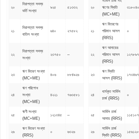
সার্ভিস চার্জ সহ
নিরাপত্তা সদস্য
২০
৯২৫
৫১৩৩২
২০
ঋণের স্থিতি
৩১৮০৪
ভর্তি সংখ্যা
(MC+ME)
ঋণ বিতরণের
নিরাপত্তা সদস্য
২১
৬৪০
২৭৫৮২
২১
পরিমান আসল
০
বাতিল সংখ্যা
(RRS)
ঋণ আদায়ের
নিরাপত্তা সদস্য
২২
২৩৭৫০
–
২২
পরিমান আসল
১২৭৮৯
সংখ্যা
(RRS)
ঋণ বিতরণ সংখ্যা
ঋণ স্থিতি
২৩
৪০৬
৮৮৪৯২৬
২৩
১৭৩৪৬৭
(MC+ME)
আসল (RRS)
ঋণ পরিশোধ
ধার্যকৃত সার্ভিস
২৪
সংখ্যা
৪২২১
৭৬৩৫৮১
২৪
০
চার্জ (RRS)
(MC+ME)
ঋণী সংখ্যা
সার্ভিস চার্জ
২৫
১২১৩৪৫
–
২৫
১১৫১০৭
(MC+ME)
আদায় (RRS)
ঋণ বিতরণ সংখ্যা
সার্ভিস চার্জ
২৬
০
৬৩২৬
২৬
১৫৬১২০
(RRS)
স্থিতি (RRS)