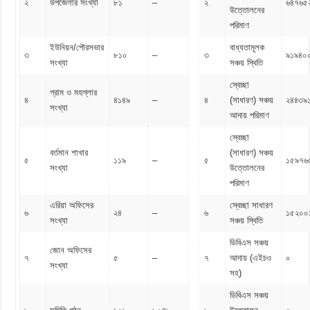
২
উপজেলার সংখ্যা
৮১
–
২
৬৪৭৬৫
উত্তোলনের
পরিমাণ
ইউনিয়ন/পৌরসভার
বাধ্যতামূলক
৩
৮১০
–
৩
৯১৯৪০
সংখ্যা
সঞ্চয় স্থিতি
স্বেচ্ছা
গ্রাম ও মহল্লার
৪
৪১৪৯
–
৪
(সাধারণ) সঞ্চয়
২৪৪৩৯
সংখ্যা
আদায় পরিমাণ
স্বেচ্ছা
বর্তমান শাখার
(সাধারণ) সঞ্চয়
৫
১১৯
–
৫
১৫৯৭৬
সংখ্যা
উত্তোলনের
পরিমাণ
এরিয়া অফিসের
স্বেচ্ছা সাধারণ
৬
২৪
–
৬
১৫২০০
সংখ্যা
সঞ্চয় স্থিতি
ডিবিএস সঞ্চয়
জোন অফিসের
৭
৫
–
৭
আদায় (এইচও
০
সংখ্যা
সহ)
ডিবিএস সঞ্চয়