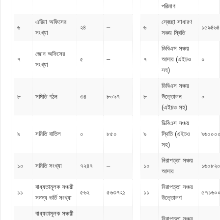
পরিমাণ
এরিয়া অফিসের
স্বেচ্ছা সাধারণ
৬
২৪
–
৬
১৫৯৪৬৪
সংখ্যা
সঞ্চয় স্থিতি
ডিবিএস সঞ্চয়
জোন অফিসের
৭
৫
–
৭
আদায় (এইচও
০
সংখ্যা
সহ)
ডিবিএস সঞ্চয়
৮
সমিতি গঠন
৩৪
৮০৯৭
৮
উত্তোলন
০
(এইচও সহ)
ডিবিএস সঞ্চয়
৯
সমিতি বাতিল
০
৮৫০
৯
স্থিতি (এইচও
৯৬০০০
সহ)
নিরাপত্তা সঞ্চয়
১০
সমিতি সংখ্যা
৭২৪৭
–
১০
১৬০৮২
আদায়
বাধ্যতামূলক সঞ্চয়ী
নিরাপত্তা সঞ্চয়
১১
৫৬২
৫৬৩৭২১
১১
৫৭১৬০
সদস্য ভর্তি সংখ্যা
উত্তোলণ
বাধ্যতামূলক সঞ্চয়ী
নিরাপত্তা সঞ্চয়