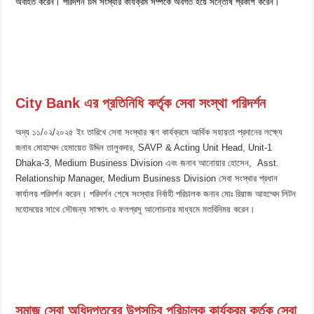
অবহিত করেন। পরিদর্শন টিম সংস্থার কার্যক্রম সম্পর্কে অবগত হয়ে সন্তোষ প্রকাশ করেন।
City Bank এর প্রতিনিধি কর্তৃক সেবা সংস্থা পরিদর্শন
অদ্য ১১/০২/২০২৫ ইং তারিখে সেবা সংস্থার ঋণ কার্যক্রমে আর্থিক সহায়তা প্রদানের লক্ষ্যে
জনাব মোহাম্মদ হেমায়েত উদ্দিন তালুকদার, SAVP & Acting Unit Head, Unit-1
Dhaka-3, Medium Business Division এবং জনাব আনোয়ার হোসেন, Asst.
Relationship Manager, Medium Business Division সেবা সংস্থার প্রধান
কার্যালয় পরিদর্শন করেন। পরিদর্শন শেষে সংস্থার নির্বাহী পরিচালক জনাব মোঃ রিয়াজ আহম্মেদ লিটন
মহোদয়ের সাথে সৌজন্য সাক্ষাৎ ও ফলপ্রসূ আলোচনার মাধ্যমে মতবিনিময় করেন।
সমাজ সেবা অধিদপ্তরের উপসচিব পরিচালক কার্যক্রম কর্তৃক সেবা