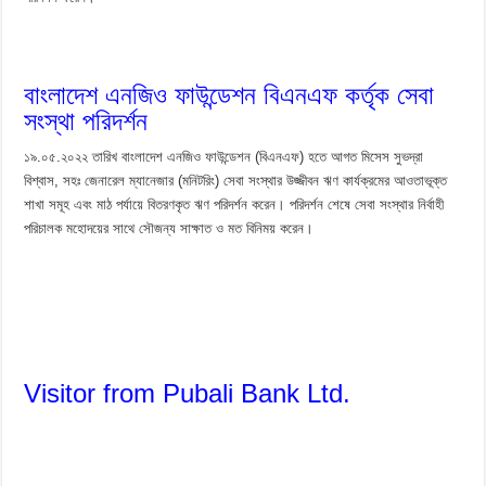
বাংলাদেশ এনজিও ফাউন্ডেশন বিএনএফ কর্তৃক সেবা
সংস্থা পরিদর্শন
১৯.০৫.২০২২ তারিখ বাংলাদেশ এনজিও ফাউন্ডেশন (বিএনএফ) হতে আগত মিসেস সুভদ্রা
বিশ্বাস, সহঃ জেনারেল ম্যানেজার (মনিটরিং) সেবা সংস্থার উজ্জীবন ঋণ কার্যক্রমের আওতাভূক্ত
শাখা সমূহ এবং মাঠ পর্যায়ে বিতরণকৃত ঋণ পরিদর্শন করেন। পরিদর্শন শেষে সেবা সংস্থার নির্বাহী
পরিচালক মহোদয়ের সাথে সৌজন্য সাক্ষাত ও মত বিনিময় করেন।
Visitor from Pubali Bank Ltd.