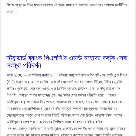
রিয়াজ আহম্মেদ লিটন মহোদয়ের সাথে সৌজন্য সাক্ষাৎ ও ফলপ্রসূ আলোচনার মাধ্যমে মতবিনিময়
করেন।
স্ট্যান্ডার্ড ব্যাংক পিএলসি’র এমডি মহোদয় কর্তৃক সেবা
সংস্থা পরিদর্শন
অদ্য ২৫মে, ২০২৪ শনিবার সকাল ৯.০০ ঘটিকায় স্ট্যান্ডার্ড ব্যাংক পিএলসি-এর এমডি এন্ড সিইও
(সিসি) জনাব মোহাম্মদ মোহন মিয়া এবং তাঁর সহযোগি জনাব মোহাম্মদ ইদ্রিস, সিনিয়র এ্যসিঃ
ভাইস প্রেসিডেন্ট, হেড অফ এগ্রি: এন্ড রিটেইল ব্যাংকিং ডিভিশন, ঢাকা ও স্ট্যান্ডার্ড ব্যাংক
পিএলসি, টাঙ্গাইল শাখার ম্যানেজার মোঃ বদর উদ্দীন সেবা সংস্থা পরিদর্শন করেন। আগত
অতিথিবৃন্দদের ফুলের তোড়া দিয়ে শুভেচ্ছা জানানো হয়। শুভেচ্ছা শেষে সেবা সংস্থার কনফারেন্স
হলে ভিডিও প্রেজেন্টেশনের মাধ্যমে সেবা’র কার্যক্রম সম্পর্কে অতিথিবৃন্দদের অবগত করা হয়।
প্রেজেন্টেশনের শুরুতে সেবা সংস্থার নির্বাহী পরিচালক জনাব মোঃ রিয়াজ আহম্মেদ লিটন মহোদয়
অতিথিবৃন্দদের সাথে প্রধান কার্যালয়ের উপস্থিত সকল কর্মকর্তাদের পরিচয় করিয়ে
দেন এবং বিভিন্ন আর্থিক সহায়তাকারী ব্যাংক ও লিজিং কোম্পানীর সহযোগিতার কথা তুলে ধরেন।
অতঃপর জনাব মোঃ সাইদুর রহমান মল্লিক, পরিচালক প্রশাসন মহোদয় সেবার সার্বিক কার্যক্রম