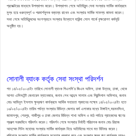
প্রজেক্টরের মাধ্যমে উপস্থাপন করেন। উপস্থাপন শেষে অতিথিবৃন্দ সেবা সংস্থার সার্বিক কার্যক্রমে
মুগ্ধ হয়ে গুরুত্বপূর্ণ ও পরমার্শমুলক বক্তব্য রাখেন এবং সংস্থার সার্বিক সাফল্য কামনা করেন।
সভা শেষে অতিথিবৃন্দদের অংশগ্রহনে সংস্থার উদ্যোগে ঘারিন্দা সোল পার্কে বৃক্ষরোপণ কর্মসূচি
অনুষ্ঠিত হয়।
সোনালী ব্যাংক কর্তৃক সেবা সংস্থা পরিদর্শন
গত ১৪/০৫/২০২৪ইং তারিখে সোনালী ব্যাংক পিএলসি’র জিএম অফিস, ঢাকা উত্তর, ঢাকা, থেকে
আগত এসিসটেন্ট জেনারেল ম্যানেজার, জনাব শেখ আব্দুস সালাম এবং প্রিন্সিপাল অফিসার, জনাব
মোঃ আমিনুল ইসলাম ক্ষুদ্রঋণ কার্যক্রমে আর্থিক সহায়তা প্রদানের লক্ষ্যে ১৪/০৫/২০২৪ইং হতে
১৬/০৫/২০২৪ইং তারিখ পর্যন্ত সংস্থার বিভিন্ন জেলার কর্ম এলাকার মধ্যে টাঙ্গাইল,ময়মনসিংহ,
জামালপুর, শেরপুর, গাজীপুর ও ঢাকা জেলার বিভিন্ন শাখা অফিস ও মাঠ পর্যায়ে গ্রাহকদের ঋণের
প্রকল্প সরজমিনে পরিদর্শন করেন। পরিদর্শন শেষে সংস্থার নির্বাহী পরিচালক জনাব মোঃ রিয়াজ
আহম্মেদ লিটন মহোদয় সংস্থার সার্বিক কার্যক্রম নিয়ে অতিথিদের সাথে মত বিনিময় করেন।
পরিশেষে সংস্থার সার্বিক কার্যক্রমে সন্তোষ প্রকাশ করে এবং সংস্থার ক্ষুদ্র ঋণ কার্যক্রম আরও