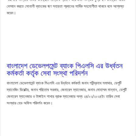
বেগবান করতে সোনালী ব্যাংকের ঋণ সহায়তা প্রদানের সার্বিক সহযোগীতা থাকবে বলে আশ্বস্ত
করেন।
বাংলাদেশ ডেভেলপমেন্ট ব্যাংক পিএলসি এর উর্ধ্বতন
কর্মকর্তা কর্তৃক সেবা সংস্থা পরিদর্শন
বাংলাদেশ ডেভেলপমেন্ট ব্যাংক পিএলসি এর উর্ধ্বতন কর্মকর্তা জনাব শচীন্দ্রনাথ সমাদ্দার, ডেপুটি
ম্যানেজিং ডিরেক্টর, জনাব পরিতোষ সরকার, জেনারেল ম্যানেজার, জনাব মোহাম্মদ মান্নান, ডেপুটি
জেনারেল ম্যানেজার ও টাঙ্গাইল শাখার ব্রাঞ্চ ম্যানেজার অদ্য ২৪/০২/২০২৪ইং তারিখ সেবা
সংস্থার হেড অফিস পরিদর্শন করেন।