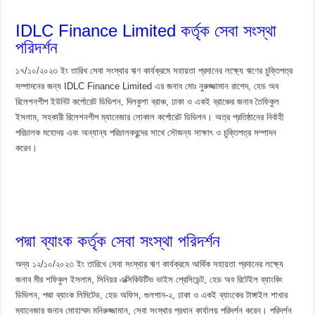
IDLC Finance Limited কর্তৃক সেবা সংস্থা
পরিদর্শন
১৭/১০/২০২৩ ইং তারিখ সেবা সংস্থার ঋণ কার্যক্রমে সহায়তা প্রদানের লক্ষ্যে ঋণের চুক্তিপত্র
সম্পাদনের জন্য IDLC Finance Limited এর জনাব মোঃ নুরুজ্জামান রাশেদ, হেড অব
রিলেশনশীপ ইউনিট কর্পোরেট ডিভিশন, দিলকুশা ব্রাঞ্চ, ঢাকা ও একই ব্রাঞ্চের জনাব তৈফিকুল
ইসলাম, সহকারী রিলেশনশীপ ম্যানেজার লোকাল কর্পোরেট ডিভিশন। অত্র প্রতিষ্ঠানের নির্বাহী
পরিচালক মহোদয় এবং অন্যান্য পরিচালকবৃন্দের সাথে সৌজন্য সাক্ষাৎ ও চুক্তিপত্র সম্পাদন
করেন।
পদ্মা ব্যাংক কর্তৃক সেবা সংস্থা পরিদর্শন
অদ্য ১২/১০/২০২৩ ইং তারিখে সেবা সংস্থার ঋণ কার্যক্রমে আর্থিক সহায়তা প্রদানের লক্ষ্যে
জনাব মীর শফিকুল ইসলাম, সিনিয়র এক্সিকিউটিভ ভাইস প্রেসিডেন্ট, হেড অব রিটেইল ব্যাংকিং
ডিভিশন, পদ্মা ব্যাংক লিমিটেড, হেড অফিস, গুলশান-২, ঢাকা ও একই ব্যাংকের টাঙ্গাইল শাখার
ম্যানেজার জনাব মোহাম্মদ মনিরুজ্জামান, সেবা সংস্থার প্রধান কার্যালয় পরিদর্শন করেন। পরিদর্শন