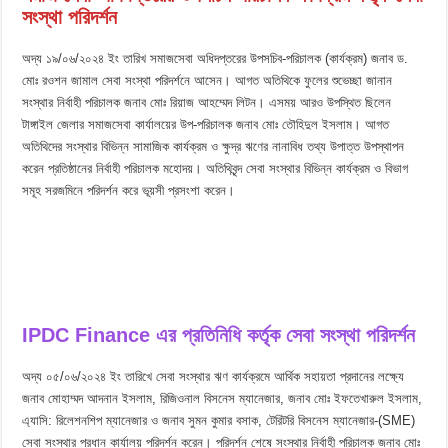
সংস্থা পরিদর্শন
অদ্য ১৯/০৬/২০২৪ ইং তারিখ সমাজসেবা অধিদপ্তরের উপসচিব-পরিচালক (কার্যক্রম) জনাব ড.
মোঃ রওশন জামাল সেবা সংস্থা পরিদর্শনে আসেন। আগত অতিথিকে ফুলের শুভেচ্ছা জানান
সংস্থার নির্বাহী পরিচালক জনাব মোঃ রিয়াজ আহম্মেদ লিটন। এসময় আরও উপস্থিত ছিলেন
টাঙ্গাইল জেলার সমাজসেবা কার্যালয়ের উপ-পরিচালক জনাব মোঃ তৌহিদুল ইসলাম। আগত
অতিথিদের সংস্থার বিভিন্ন সামাজিক কার্যক্রম ও ক্ষুদ্র ঋণের নানাবিধ তথ্য উপাত্ত উপস্থাপন
করেন প্রতিষ্ঠানের নির্বাহী পরিচালক মহোদয়। অতিথিবৃন্দ সেবা সংস্থার বিভিন্ন কার্যক্রম ও বিভাগ
সমূহ সরজমিনে পরিদর্শন করে ভূয়সী প্রসংশা করেন।
IPDC Finance এর প্রতিনিধি কর্তৃক সেবা সংস্থা পরিদর্শন
অদ্য ০৫/০৬/২০২৪ ইং তারিখে সেবা সংস্থার ঋণ কার্যক্রমে আর্থিক সহায়তা প্রদানের লক্ষ্যে
জনাব মোহাম্মদ আদনান ইসলাম, রিজিওনাল বিসনেস ম্যানেজার, জনাব মোঃ ইফতেখারুল ইসলাম,
এ্যাসি: রিলেশনশিপ ম্যানেজার ও জনাব সুমন কুমার বসাক, টেরিটরি বিসনেস ম্যানেজার-(SME)
সেবা সংস্থার প্রধান কার্যালয় পরিদর্শন করেন। পরিদর্শন শেষে সংস্থার নির্বাহী পরিচালক জনাব মোঃ