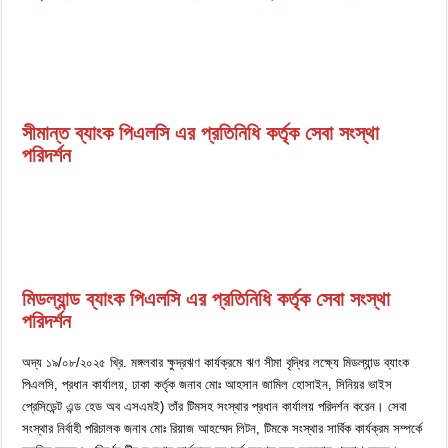
সীমান্ত ব্যাংক পিএলসি এর প্রতিনিধি কর্তৃক সেবা সংস্থা
পরিদর্শন
মিডল্যান্ড ব্যাংক পিএলসি এর প্রতিনিধি কর্তৃক সেবা সংস্থা
পরিদর্শন
অদ্য ১৯/০৮/২০২৫ খ্রি. মঙ্গলবার ক্ষুদ্রঋণ কার্যক্রমে ঋণ সীমা বৃদ্ধির লক্ষ্যে মিডল্যান্ড ব্যাংক
পিএলসি, প্রধান কার্যালয়, ঢাকা কর্তৃক জনাব মোঃ আহসান জামিল হোসাইন, সিনিয়র ভাইস
প্রেসিডেন্ট এন্ড হেড অব এসএমই) তাঁর টিমসহ সংস্থার প্রধান কার্যালয় পরিদর্শন করেন। সেবা
সংস্থার নির্বাহী পরিচালক জনাব মোঃ রিয়াজ আহম্মেদ লিটন, টিমকে সংস্থার সার্বিক কার্যক্রম সম্পর্কে