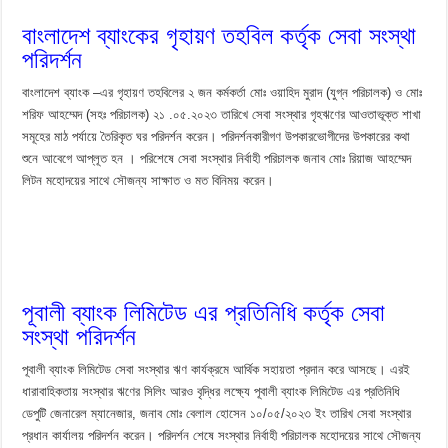
বাংলাদেশ ব্যাংকের গৃহায়ণ তহবিল কর্তৃক সেবা সংস্থা
পরিদর্শন
বাংলাদেশ ব্যাংক –এর গৃহায়ণ তহবিলের ২ জন কর্মকর্তা মোঃ ওয়াহিদ মুরাদ (যুগ্ন পরিচালক) ও মোঃ
শরিফ আহম্মেদ (সহঃ পরিচালক) ২১ .০৫.২০২৩ তারিখে সেবা সংস্থার গৃহঋণের আওতাভূক্ত শাখা
সমূহের মাঠ পর্যায়ে তৈরিকৃত ঘর পরিদর্শন করেন। পরিদর্শনকারীগণ উপকারভোগীদের উপকারের কথা
শুনে আবেগে আপ্লূত হন । পরিশেষে সেবা সংস্থার নির্বাহী পরিচালক জনাব মোঃ রিয়াজ আহম্মেদ
লিটন মহোদয়ের সাথে সৌজন্য সাক্ষাত ও মত বিনিময় করেন।
পূবালী ব্যাংক লিমিটেড এর প্রতিনিধি কর্তৃক সেবা
সংস্থা পরিদর্শন
পূবালী ব্যাংক লিমিটেড সেবা সংস্থার ঋণ কার্যক্রমে আর্থিক সহায়তা প্রদান করে আসছে। এরই
ধারাবাহিকতায় সংস্থার ঋণের সিলিং আরও বৃদ্ধির লক্ষ্যে পূবালী ব্যাংক লিমিটেড এর প্রতিনিধি
ডেপুটি জেনারেল ম্যানেজার, জনাব মোঃ বেলাল হোসেন ১০/০৫/২০২৩ ইং তারিখ সেবা সংস্থার
প্রধান কার্যালয় পরিদর্শন করেন। পরিদর্শন শেষে সংস্থার নির্বাহী পরিচালক মহোদয়ের সাথে সৌজন্য