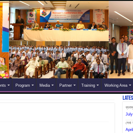
nts
Program
Media
Partner
Training
Working Area
Late
ব্যবস
July
সেবা 
Apri