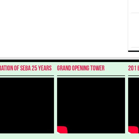
ration of SEBA 25 Years
Grand Opening Tower
201 