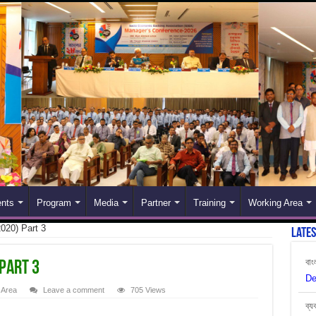
nts
Program
Media
Partner
Training
Working Area
020) Part 3
Late
বাং
De
Part 3
ব্য
 Area
Leave a comment
705 Views
Ju