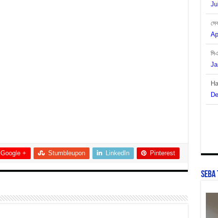
সেব
Ap
সি
Ja
Ha
De
বাং
De
Google +
Stumbleupon
LinkedIn
Pinterest
SEBA 