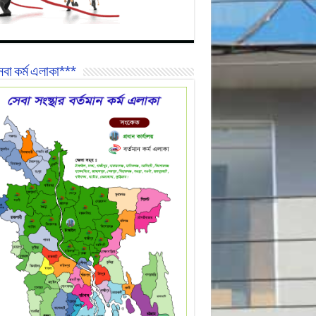
বা কর্ম এলাকা***