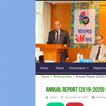
Home
About
Governance
Departme
Home
/
Working Area
/
Annual Report (2019-2
Annual Report (2019-2020) 
admin
December 26, 2020
Working