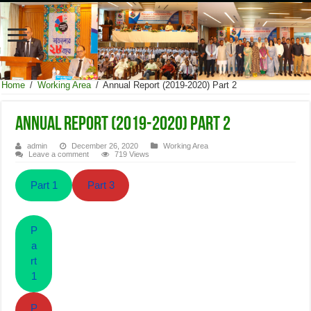
Home
/
Working Area
/
Annual Report (2019-2020) Part 2
Annual Report (2019-2020) Part 2
admin
December 26, 2020
Working Area
Leave a comment
719 Views
Part 1
Part 3
P
a
rt
1
P