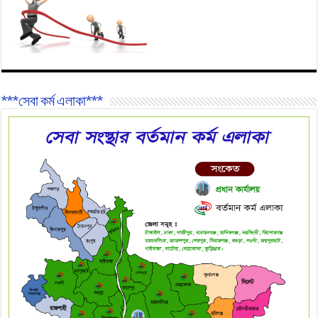
***সেবা কর্ম এলাকা***