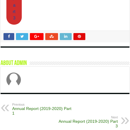
a
rt
3
About admin
Previous
Annual Report (2019-2020) Part
1
Next
Annual Report (2019-2020) Part
3