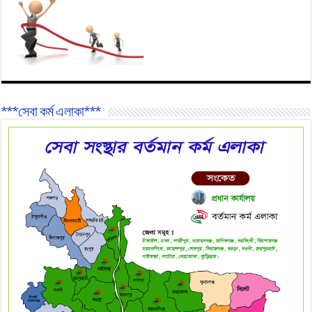
***সেবা কর্ম এলাকা***