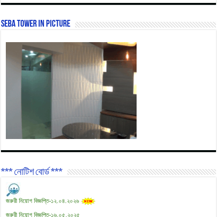
SEBA Tower In Picture
*** নোটিশ বোর্ড ***
জরুরী নিয়োগ বিজ্ঞপ্তি-১২.০৪.২০২৬
জরুরী নিয়োগ বিজ্ঞপ্তি-১৬.০৫.২০২৫