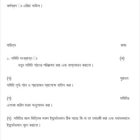
কর্মস্থল ঃ এরিয়া অফিস।
দায়িত্ব কাজ
১. সমিতি সংক্রান্ত ঃ (ক)
নতুন সমিতি গঠনের পরিকল্পনা করা এবং বাস্তবায়ন করানো।
(খ) পুরাতন
সমিতি পূর্ণঃ গঠন ও প্রয়োজন স্বাপেক্ষে বাতিল করা।
(গ) সমিতির
এলাকা জরিপ ফরম অনুমোদন করা।
(ঘ) সমিতির বয়স ভিত্তিক সকল ষ্ট্যার্ন্ডাডমান ঠিক আছে কি না তা তদারকী করা এবং যথাযথভাবে
ষ্ট্যার্ন্ডাডমান পূরণ করানো।