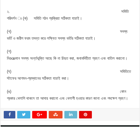
২. সমিতি
পরিদর্শন ঃ (ক) সমিতি গঠন প্রক্রিয়া সঠিকতা যাচাই।
(খ) সদস্য
ভর্তি ও জরীপ ফরম তদন্ত করে লক্ষ্যিত সদস্য ভর্তির সঠিকতা যাচাই।
(গ)
নি¤œমান সদস্য অর্ন্তভূক্তি আছে কি না চিহৃত করা, জবাবদিহীতা গ্রহণ এবং বাতিল করানো।
(ঘ) সমিতিতে
স্টাফের আগমন-প্রস্থানের সঠিকতা যাচাই করা।
(ঙ) কোন
প্রকার খেলাপি থাকলে তা আদায় করানো এবং খেলাপী হওয়ার কারণ জানা এবং পদক্ষেপ গ্রহণ।