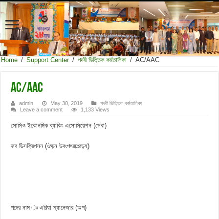
Home
/
Support Center
/
পদবী ভিত্তিক কর্মতালিকা
/
AC/AAC
AC/AAC
admin
May 30, 2019
পদবী ভিত্তিক কর্মতালিকা
Leave a comment
1,133 Views
সোসিও ইকোনমিক ব্যাকিং এসোসিয়েশন (সেবা)
জব ডিসক্রিপসন (ঔড়ন উবংপৎরঢ়ঃরড়হ)
পদের নাম ঃ এরিয়া ম্যানেজার (অগ)