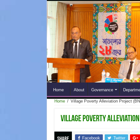
Home
About
Governance
Departme
Home
/
Village Poverty Alleviation Project (B
Village Poverty Alleviation
Facebook
Twitter
Share