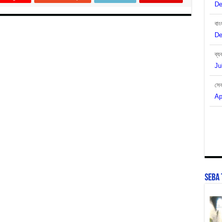
De
ব্য
Ju
সেব
Ap
সি
Ja
SEBA 