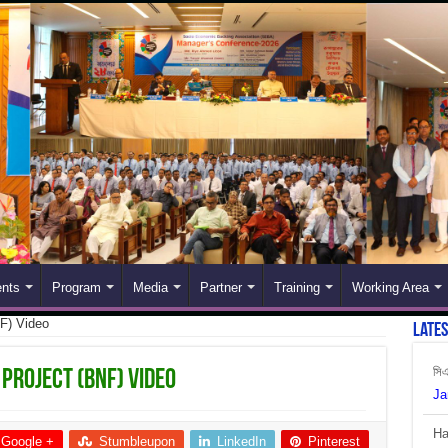
nts
Program
Media
Partner
Training
Working Area
NF) Video
Late
Ha
 Project (BNF) Video
De
বাং
Google +
Stumbleupon
LinkedIn
Pinterest