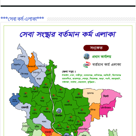
***সেবা কর্ম এলাকা***