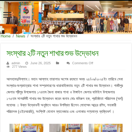
Home
/
News
/
সংস্থার ২টি নতুন শাখার শুভ উদ্ভোধন
সংস্থার ২টি নতুন শাখার শুভ উদ্ভোধন
on
admin
June 26, 2025
Comments Off
সংস্থার
277 Views
২টি
নতুন
শাখার
আলহামদুলিল্লাহ। মহান আল্লাহ তায়ালার অশেষ রহমতে অদ্য ২৫/০৬/২০২৫ইং তারিখে সেবা
শুভ
সংস্থার-অগ্রযাত্রায় শাখা সম্প্রসারণের ধারাবাহিকতায় নতুন ২টি শাখার শুভ উদ্ভোধন। গাজীপুর
উদ্ভোধন
জেলার শ্রীপুর উপজেলায় ১৭৪তম জৈনা বাজার শাখা ও টাঙ্গাইল জেলার ঘাটাইল উপজেলায়
১৭৫তম সাগরদিঘী শাখার শুভ উদ্ভোধন করেন জনাব মোঃ মনিরুল হক, প্রতিষ্ঠাতা পরিচালক (অর্থ)
মহোদয় । উক্ত উদ্ভোধনী অনুষ্ঠানে আরও উপস্থিত ছিলেন মোহাম্মদ আব্দুর রশিদ, সহকারী
পরিচালক (এইচআরডি), সংশ্লিষ্ট যোনাল ম্যানেজার এবং এলাকার গণ্যমান্য ব্যক্তিবর্গ ।