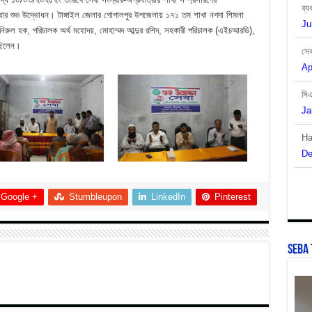
আরো
Ju
নতুন
ন শাখার শুভ উদ্ভোধন। টাঙ্গাইল জেলার গোপালপুর উপজেলায় ১৭১ তম শাখা নগদা শিমলা
১টি
িরুল হক, পরিচালক অর্থ মহোদয়, মোহাম্মদ আব্দুর রশিদ, সহকারী পরিচালক (এইচআরডি),
শাখার
সেব
শুভ
 ছিলেন।
উদ্ভোধন
Ap
সি
Ja
Ha
De
Google +
Stumbleupon
LinkedIn
Pinterest
SEBA 