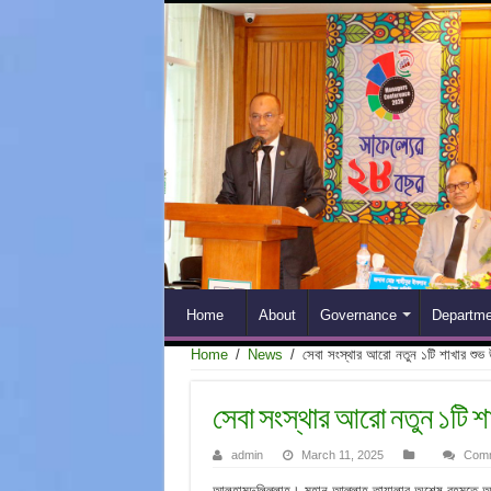
Home
About
Governance
Departme
Home
/
News
/
সেবা সংস্থার আরো নতুন ১টি শাখার শুভ
সেবা সংস্থার আরো নতুন ১টি শ
admin
March 11, 2025
Comm
আলহামদুলিল্লাহ। মহান আল্লাহ তায়ালার অশেষ রহমতে অদ্য