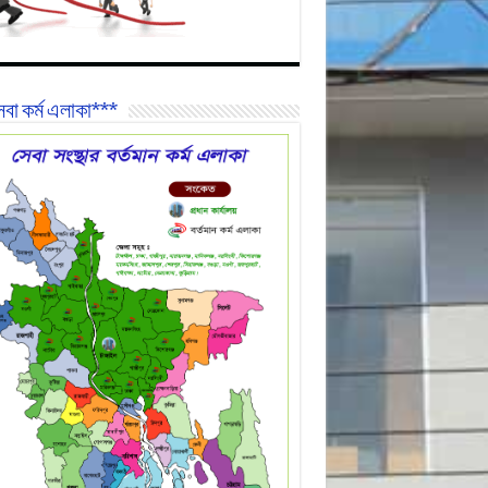
বা কর্ম এলাকা***