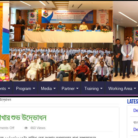
nts
Program
Media
Partner
Training
Working Area
 উদ্ভোধন
Late
বাং
াখার শুভ উদ্ভোধন
De
on
ents Off
460 Views
সেবা
ব্য
সংস্থার
 ১০/০৩/২০২৫ইং তারিখে সেবা সংস্থার-অগ্রযাত্রায় শাখা সম্প্রসারণের