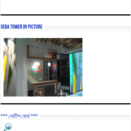
SEBA Tower In Picture
*** নোটিশ বোর্ড ***