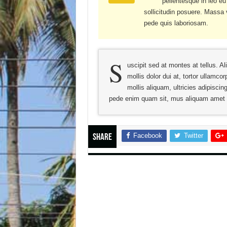
pellentesque in leo eu
sollicitudin posuere. Mass
pede quis laboriosam.
S
uscipit sed at montes at tellus.
mollis dolor dui at, tortor ullamco
mollis aliquam, ultricies adipisci
pede enim quam sit, mus aliquam amet 
Facebook
Twitter
Share