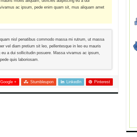
 mauris mollis aliquam, ultricies adipiscing eu a dui
a vivamus ac ipsum, pede enim quam sit, mus aliquam amet
 Aliquam nisl penatibus commodo massa mi rutrum, ut massa
rper vel diam pretium sit leo, pellentesque in leo eu mauris
ng eu a dui sollicitudin posuere. Massa vivamus ac ipsum,
pede quis laboriosam.
Google +
Stumbleupon
LinkedIn
Pinterest