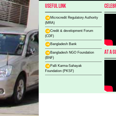
Useful Link
Celeb
Microcredit Regulatory Authority
(MRA)
Credit & development Forum
(CDF)
Bangladesh Bank
At a g
Bangladesh NGO Foundation
(BNF)
Palli Karma-Sahayak
Foundation (PKSF)