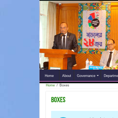
Home
About
Governance
Departme
Home
/
Boxes
Boxes