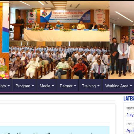
nts
Program
Media
Partner
Training
Working Area
Late
ব্যবস
July
সেবা 
Apri