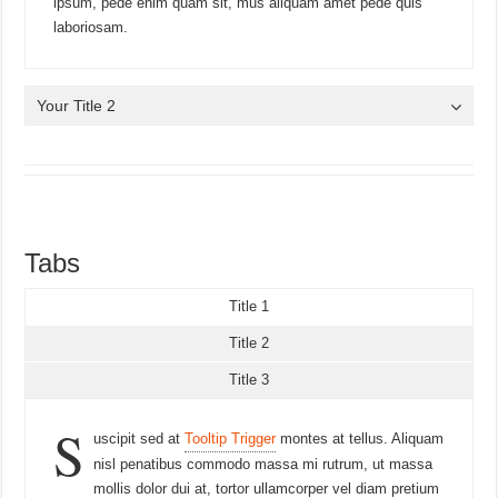
ipsum, pede enim quam sit, mus aliquam amet pede quis
laboriosam.
Your Title 2
Tabs
Title 1
Title 2
Title 3
S
uscipit sed at
Tooltip Trigger
montes at tellus. Aliquam
nisl penatibus commodo massa mi rutrum, ut massa
mollis dolor dui at, tortor ullamcorper vel diam pretium