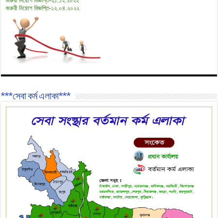
জরুরী নিয়োগ বিজ্ঞপ্তি-২১.১২.২০২২
জরুরী নিয়োগ বিজ্ঞপ্তি-১২.০৪.২০২২
***সেবা কর্ম এলাকা***